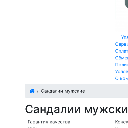
Уп
Серв
Опла
Обмен
Поли
Усло
О ко
Сандалии мужские
Сандалии мужски
Гарантия качества
Конс