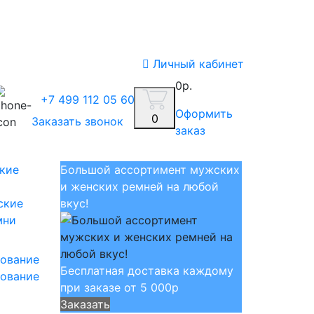
Личный кабинет
0р.
+7 499 112 05 60
Оформить
0
Заказать звонок
заказ
Большой ассортимент мужских
и женских ремней на любой
ские
вкус!
мни
Бесплатная доставка каждому
ование
при заказе от 5 000р
Заказать