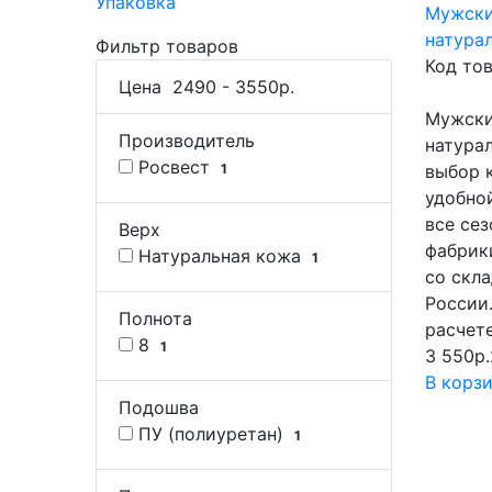
Упаковка
Мужски
натура
Фильтр товаров
Код то
Цена
2490
-
3550
р.
Мужски
Производитель
натура
Росвест
1
выбор 
удобно
все сез
Верх
фабрик
Натуральная кожа
1
со скл
России
Полнота
расчете
8
1
3 550р.
В корз
Подошва
ПУ (полиуретан)
1