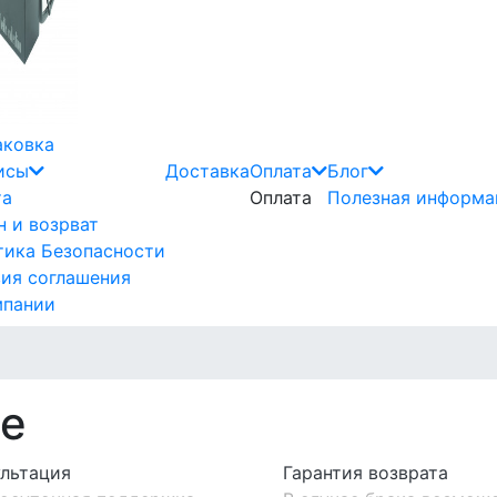
аковка
исы
Доставка
Оплата
Блог
та
Оплата
Полезная информа
 и возрват
тика Безопасности
вия соглашения
мпании
е
ультация
Гарантия возврата