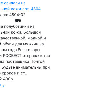
е сандали из
льной кожи арт. 4804
вара: 4804-02
0
е полуботинки из
льной кожи. Большой
качественной, модной и
й обуви для мужчин на
оны года.Все товары
и РОСВЕСТ отправляются
ада поставщика Почтой
. Будьте внимательны при
 сроков и ст..
2 490р.
ину