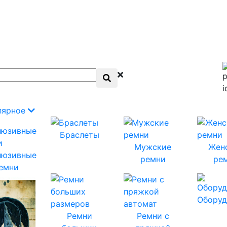
лярное
Браслеты
Мужские
Жен
люзивные
ремни
ре
емни
Оборуд
Ремни
Ремни с