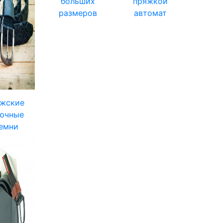
больших
пряжкой
размеров
автомат
жские
ючные
емни