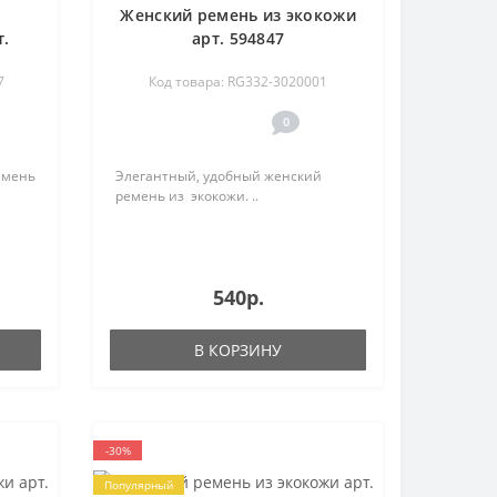
Женский ремень из экокожи
т.
арт. 594847
7
Код товара: RG332-3020001
0
емень
Элегантный, удобный женский
ремень из экокожи. ..
540р.
В КОРЗИНУ
-30%
Популярный