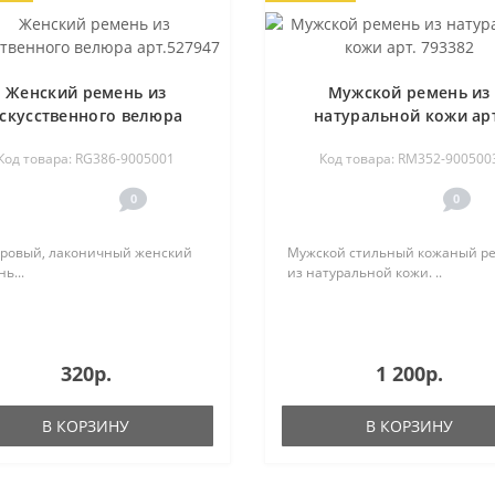
Женский ремень из
Мужской ремень из
скусственного велюра
натуральной кожи ар
арт.527947
793382
Код товара: RG386-9005001
Код товара: RM352-900500
0
0
ровый, лаконичный женский
Мужской стильный кожаный р
ь...
из натуральной кожи. ..
320р.
1 200р.
В КОРЗИНУ
В КОРЗИНУ