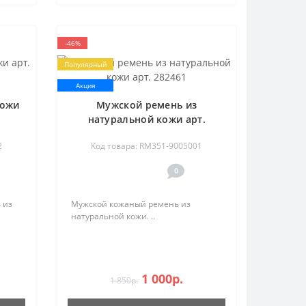
-46%
Популярный
Акция
кожи
Мужской ремень из
натуральной кожи арт.
282461
2
Код товара: RM351-9005001
0
 из
Мужской кожаный ремень из
натуральной кожи. ..
1 000р.
1 850р.