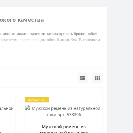
окого качества
 помощью можно надежно зафиксировать брюки, юбку,
 элементом, завершающим общий ансамбль. В конечном
он необходим практически всем возрастным группам, от
ом, что сегодня индустрия моды представляет ремни
(классические варианты);
Популярный
нообразием. Он включает любые модели от
 Кроме того, чаще всего аксессуар включается в
Мужской ремень из
годнее и удобнее.
т.
натуральной кожи арт.