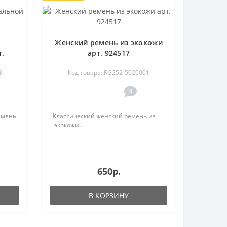
Женский ремень из экокожи
т.
арт. 924517
3
Код товара: RG252-5020001
0
емень
Классический женский ремень из
экокожи...
650р.
В КОРЗИНУ