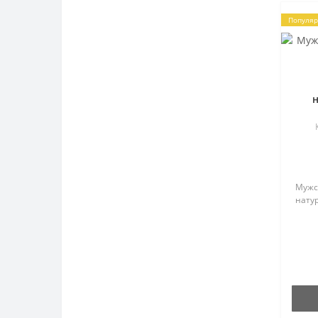
Популя
н
Мужс
натур