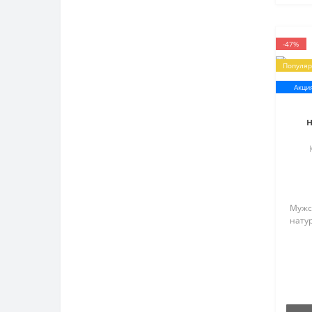
-47%
Популя
Акци
н
Мужс
натур