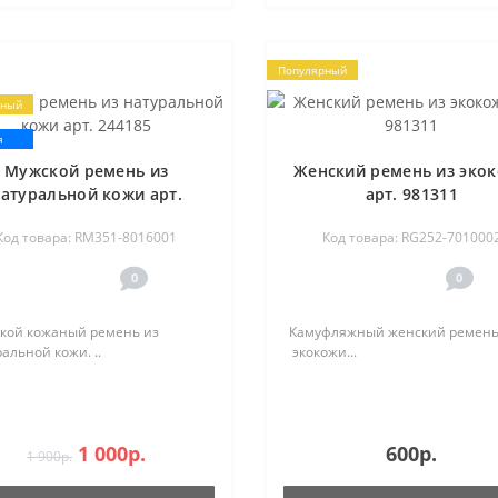
Популярный
рный
я
Мужской ремень из
Женский ремень из эко
атуральной кожи арт.
арт. 981311
244185
Код товара: RM351-8016001
Код товара: RG252-701000
0
0
кой кожаный ремень из
Камуфляжный женский ремень
альной кожи. ..
экокожи...
1 000р.
600р.
1 900р.