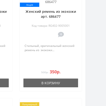
Акция
кожи
Женский ремень из экокожи
арт. 686477
3
Код товара: RG402-9005001
0
ский
Стильный, оригинальный женский
ремень из экокожи...
350р.
500р.
В КОРЗИНУ
Популярный