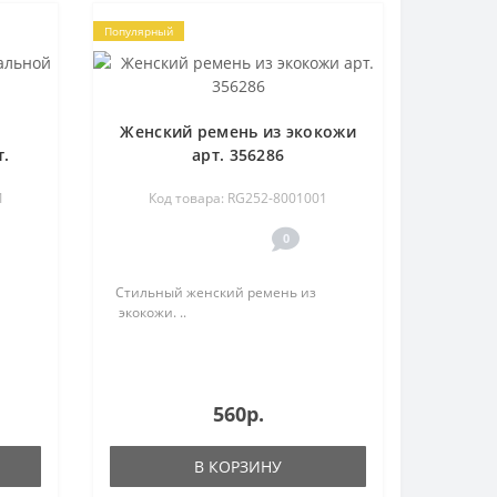
Популярный
Женский ремень из экокожи
т.
арт. 356286
1
Код товара: RG252-8001001
0
Стильный женский ремень из
экокожи. ..
560р.
В КОРЗИНУ