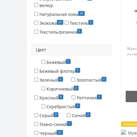
велюр
н
30
Натуральная кожа
33
2
Экокожа
Текстиль
5
Текстиль/резинка
Мужс
Цвет
из на
1
Бежевый
1
Бежевый флотер
2
2
Зеленый
Золотистый
2
Коричневый
4
1
Красный
Рептилия
1
Серебристый
3
2
Серый
Синий
1
Темно-синий
Популя
52
Черный