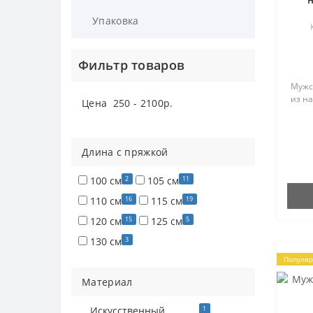
Упаковка
Фильтр товаров
Мужс
из на
Цена
250
-
2100
р.
Длина c пряжкой
2
11
100 см
105 см
16
19
110 см
115 см
15
5
120 см
125 см
3
130 см
Популя
Материал
1
Искусственный