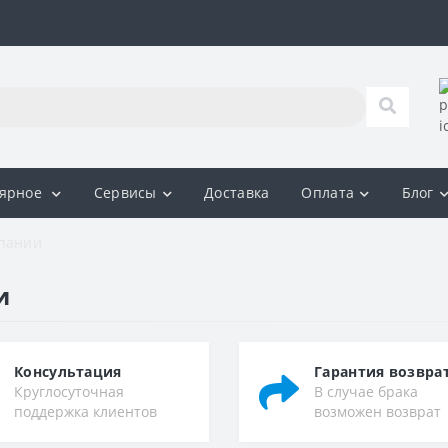
лярное
Сервисы
Доставка
Оплата
Блог
пании
и
Консультация
Гарантия возвра
Круглосуточная
В случае брака
поддержка клиентов
возможен возврат