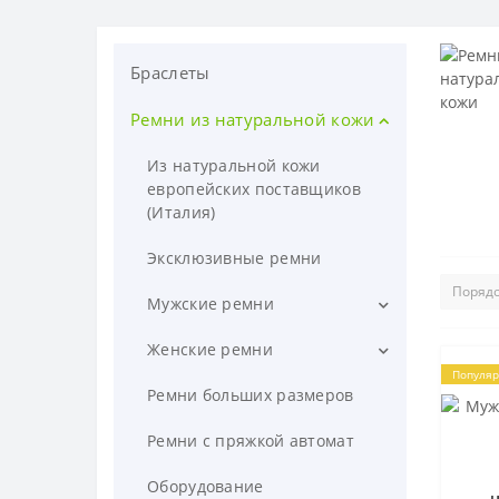
Браслеты
Ремни из натуральной кожи
Из натуральной кожи
европейских поставщиков
(Италия)
Эксклюзивные ремни
Мужские ремни
Мужские ремни для джинс
Женские ремни
Популя
Мужские брючные ремни
Женские брючные ремни
Ремни больших размеров
Текстильные ремни
Женские ремни для джинс
Ремни с пряжкой автомат
Оборудование
н