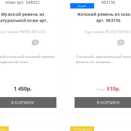
Акция
Мужской ремень из
Женский ремень из эко
атуральной кожи арт.
арт. 983136
548922
Код товара: RM382-8012001
Код товара: RG332-900500
0
0
кой стильный кожаный ремень
Стильный, оригинальный жен
туральной кожи. ..
ремень из экокожи...
1 450р.
510р.
750р.
В КОРЗИНУ
В КОРЗИНУ
рный
Популярный