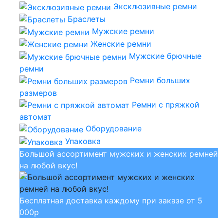
Эксклюзивные ремни
Браслеты
Мужские ремни
Женские ремни
Мужские брючные
ремни
Ремни больших
размеров
Ремни с пряжкой
автомат
Оборудование
Упаковка
Большой ассортимент мужских и женских ремней
на любой вкус!
Бесплатная доставка каждому при заказе от 5
000р