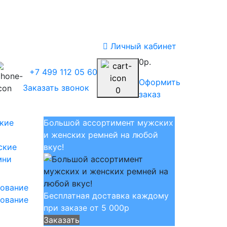
Личный кабинет
0р.
+7 499 112 05 60
Оформить
Заказать звонок
0
заказ
Большой ассортимент мужских
и женских ремней на любой
ские
вкус!
мни
Бесплатная доставка каждому
ование
при заказе от 5 000р
Заказать