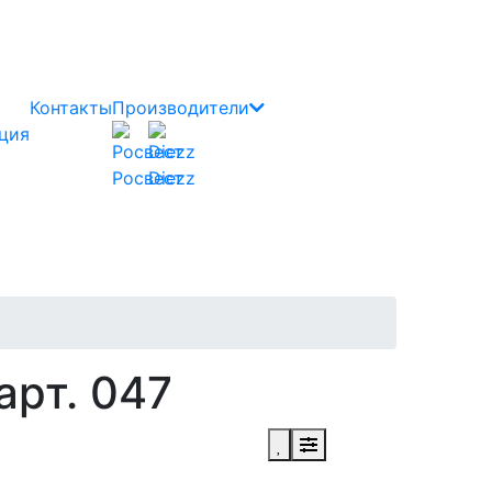
Контакты
Производители
ция
Росвест
Diezz
арт. 047