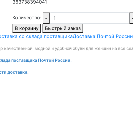
36
37
38
39
40
41
Количество:
-
В корзину
Быстрый заказ
оставка со склада поставщика
Доставка Почтой России
р качественной, модной и удобной обуви для женщин на все сез
клада поставщика Почтой России.
сти доставки.