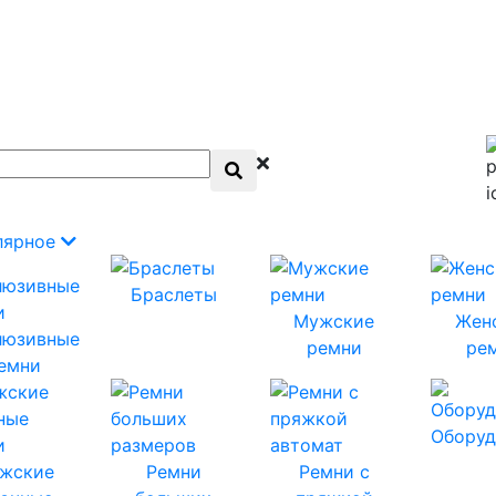
лярное
Браслеты
Мужские
Жен
люзивные
ремни
ре
емни
Оборуд
жские
Ремни
Ремни с