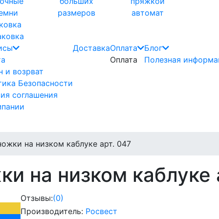
ючные
больших
пряжкой
емни
размеров
автомат
аковка
исы
Доставка
Оплата
Блог
та
Оплата
Полезная информа
 и возрват
тика Безопасности
вия соглашения
мпании
ожки на низком каблуке арт. 047
и на низком каблуке 
Отзывы:
(0)
Производитель:
Росвест