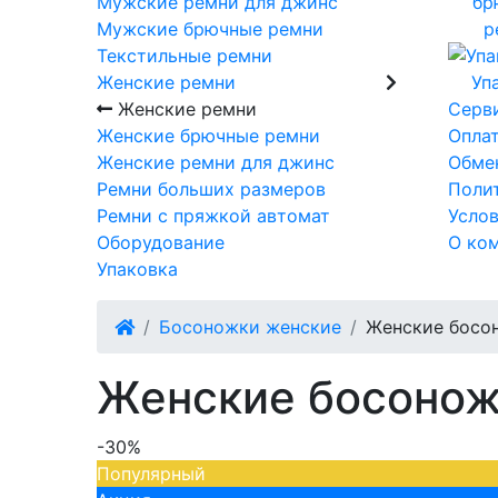
Мужские ремни для джинс
бр
Мужские брючные ремни
р
Текстильные ремни
Женские ремни
Уп
Женские ремни
Серв
Женские брючные ремни
Опла
Женские ремни для джинс
Обмен
Ремни больших размеров
Поли
Ремни с пряжкой автомат
Усло
Оборудование
О ко
Упаковка
Босоножки женские
Женские босон
Женские босоножк
-30%
Популярный